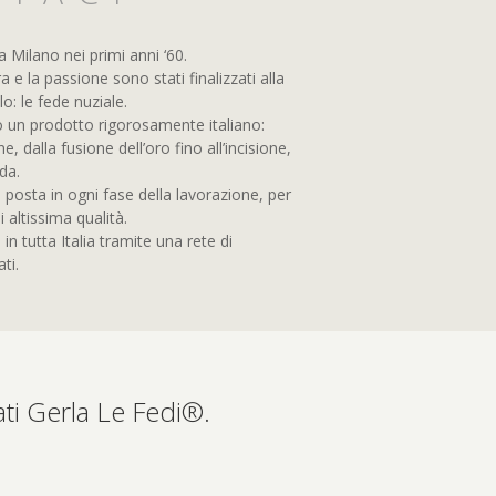
 Milano nei primi anni ‘60.
ra e la passione sono stati finalizzati alla
o: le fede nuziale.
o un prodotto rigorosamente italiano:
e, dalla fusione dell’oro fino all’incisione,
nda.
posta in ogni fase della lavorazione, per
 altissima qualità.
 in tutta Italia tramite una rete di
ti.
ati Gerla Le Fedi®.