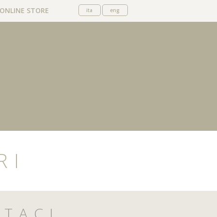
ONLINE STORE
ita
eng
RI
TACI